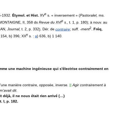
e
5
-
1932
.
Étymol
.
et
Hist
.
XV
s
. «
inversement
» (
Pastoralet
,
ms
.
e
MONTAIGNE
,
II
,
358
ds
Revue
du
XVI
s
.,
t
.
1
,
p
.
180
);
à
nouv
.
au
2
RAN
,
Journal
,
t
.
2
,
p
.
332
).
Dér
.
de
contraire
;
suff
.
-
ment
.
Fréq
.
e
)
154
,
b
)
396
;
XX
s
.
:
a
)
636
,
b
)
1
140
.
mme
une
machine
ingénieuse
qui
s
'
électrise
contrairement
en
'
une
manière
contraire
,
opposée
,
inverse
.
||
Agir
contrairement
à
m
'
avait
dit
.
t
déjà
,
il
ne
nous
était
rien
arrivé
(…)
t
.
I
,
p
.
182
.