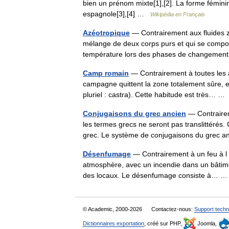
bien un prénom mixte[1],[2]. La forme fémini
espagnole[3],[4] …
Wikipédia en Français
Azéotropique
— Contrairement aux fluides z
mélange de deux corps purs et qui se compor
température lors des phases de changement
Camp romain
— Contrairement à toutes les 
campagne quittent la zone totalement sûre, el
pluriel : castra). Cette habitude est très… 
Conjugaisons du grec ancien
— Contrairem
les termes grecs ne seront pas translittérés. C
grec. Le système de conjugaisons du grec
Désenfumage
— Contrairement à un feu à l ai
atmosphère, avec un incendie dans un bâtimen
des locaux. Le désenfumage consiste à…
© Academic, 2000-2026
Contactez-nous:
Support techn
Dictionnaires exportation
, créé sur PHP,
Joomla,