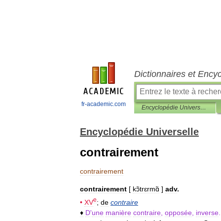
Dictionnaires et Ency
fr-academic.com
Encyclopédie Universelle
Encyclopédie Universelle
contrairement
contrairement
contrairement
[
kɔ̃trɛrmɑ̃
]
adv
.
e
•
XV
;
de
contraire
♦
D
'
une
manière
contraire
,
opposée
,
inverse