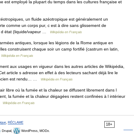
ne est employé la plupart du temps dans les cultures française et
éotropiques, un fluide azéotropique est généralement un
te comme un corps pur, c est à dire sans glissement de
 d état (liquide/vapeur …
Wikipédia en Français
armées antiques, lorsque les légions de la Rome antique en
les construisent chaque soir un camp fortifié (castrum en latin,
…
Wikipédia en Français
ent aux usages en vigueur dans les autres articles de Wikipédia,
et article s adresse en effet à des lecteurs sachant déjà lire le
 ancien est rendu… …
Wikipédia en Français
r libre où la fumée et la chaleur se diffusent librement dans l
t, la fumée et la chaleur dégagées restent confinées à l intérieur
 …
Wikipédia en Français
ique
,
RÉCLAME
18+
Drupal,
WordPress, MODx.