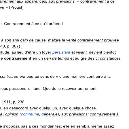
airement
aux
apparences
,
aux
prévisions
. «
contrairement
à
ce
ivé
»
(
Proust
)
.
e
.
Contrairement
à
ce
qu
'
il
prétend
...
à
son
ami
gain
de
cause
,
malgré
la
vérité
contrairement
prouvée
840
,
p
.
307
)
:
itude
,
au
lieu
d
'
être
un
foyer
persistant
et
vivant
,
devient
bientôt
se
contrairement
en
un
rien
de
temps
et
au
gré
des
circonstances
contrairement
que
au
sens
de
«
d
'
une
manière
contraire
à
la
nous
puissions
lui
faire
.
Que
de
le
recevoir
autrement
,
,
1911
,
p
.
238
.
n
,
en
désaccord
avec
quelqu
'
un
,
avec
quelque
chose
.
à
l
'
opinion
(
commune
,
g
énérale
),
aux
prévisions
;
contrairement
à
e
s
'
opposa
pas
à
ces
mondanités
;
elle
en
sembla
même
assez