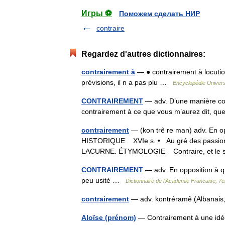
Игры ⚽
Поможем сделать НИР
contraire
Regardez d'autres dictionnaires:
contrairement à
— ● contrairement à locuti
prévisions, il n a pas plu …
Encyclopédie Univers
CONTRAIREMENT
— adv. D’une manière contr
contrairement à ce que vous m’aurez dit, 
contrairement
— (kon trê re man) adv. En opp
HISTORIQUE XVIe s. • Au gré des passion
LACURNE. ÉTYMOLOGIE Contraire, et le 
CONTRAIREMENT
— adv. En opposition à que
peu usité …
Dictionnaire de l'Academie Francaise, 7e
contrairement
— adv. kontréramê (Albanais,
Aloïse (prénom)
— Contrairement à une idée