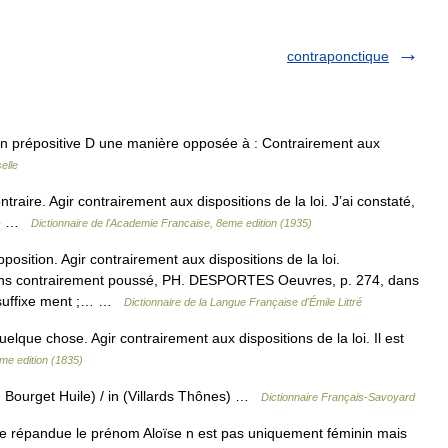
contraponctique
on prépositive D une manière opposée à : Contrairement aux
elle
aire. Agir contrairement aux dispositions de la loi. J’ai constaté,
que …
Dictionnaire de l'Academie Francaise, 8eme edition (1935)
osition. Agir contrairement aux dispositions de la loi.
s contrairement poussé, PH. DESPORTES Oeuvres, p. 274, dans
suffixe ment ;… …
Dictionnaire de la Langue Française d'Émile Littré
lque chose. Agir contrairement aux dispositions de la loi. Il est
me edition (1835)
 Bourget Huile) / in (Villards Thônes) …
Dictionnaire Français-Savoyard
 répandue le prénom Aloïse n est pas uniquement féminin mais