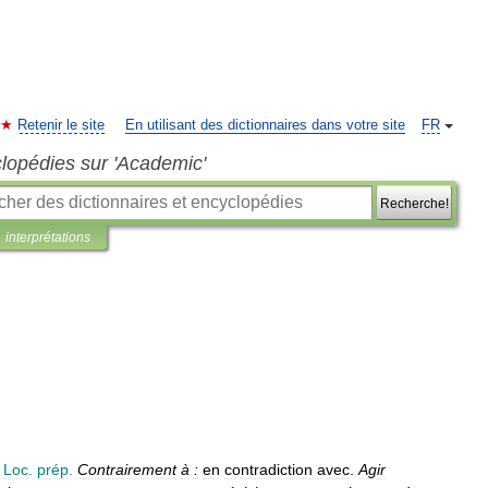
Retenir le site
En utilisant des dictionnaires dans votre site
FR
clopédies sur 'Academic'
Recherche!
interprétations
.
Loc
.
prép
.
Contrairement
à
:
en
contradiction
avec
.
Agir