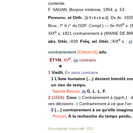
contente
.
F
.
SAGAN
,
Bonjour
tristesse
,
1954
,
p
.
53
.
Prononc
.
et
Orth
.
:
[
].
Ds
Ac
.
183
e
Brux
.,
f
°
6
r
°
ds
GDF
.
Compl
.
) —
fin
XVI
s
. (
e
XIX
s
.
1821
contrairement
à
(
MAINE
DE
BI
e
abs
.
littér
.
:
439
.
Fréq
.
rel
.
littér
.
:
XIX
s
.
:
a
contrairement
[
kɔ̃tʀɛʀmɑ̃
]
adv
.
e
ÉTYM
.
XV
;
de
contraire
.
❖
1
Vieilli
.
En
sens
contraire
.
1
L
'
âme
humaine
(…)
devient
bientôt
co
un
rien
de
temps
.
Sainte
-
Beuve
,
in
G
.
L
.
L
.
F
.
2
(
1558
).
Cour
.
||
Contrairement
à
(
qqch
.)
:
d
ses
décisions
.
||
Contrairement
à
ce
que
l
'
on
2
(…)
contrairement
à
ce
qu
'
elle
imaginai
Proust
,
À
la
recherche
du
temps
perdu
,
Encyclopédie
Universelle
.
2012
.