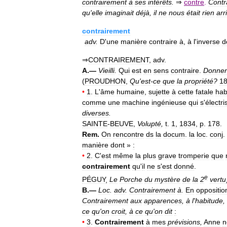
contrairement
à
ses
intérêts
.
⇒
contre
.
Contr
qu
'
elle
imaginait
déjà
,
il
ne
nous
était
rien
arr
contrairement
adv
.
D
'
une
manière
contraire
à
,
à
l
'
inverse
d
⇒
CONTRAIREMENT
,
adv
.
A
.—
Vieilli
.
Qui
est
en
sens
contraire
.
Donner
(
PROUDHON
,
Qu
'
est
-
ce
que
la
propriété
?
1
•
1
.
L
'
âme
humaine
,
sujette
à
cette
fatale
hab
comme
une
machine
ingénieuse
qui
s
'
électri
diverses
.
SAINTE
-
BEUVE
,
Volupté
,
t
.
1
,
1834
,
p
.
178
.
Rem
.
On
rencontre
ds
la
docum
.
la
loc
.
conj
.
manière
dont
»
:
•
2
.
C
'
est
même
la
plus
grave
tromperie
que
contrairement
qu
'
il
ne
s
'
est
donné
.
e
PÉGUY
,
Le
Porche
du
mystère
de
la
2
vertu
B
.—
Loc
.
adv
.
Contrairement
à
.
En
oppositio
Contrairement
aux
apparences
,
à
l
'
habitude
,
ce
qu
'
on
croit
,
à
ce
qu
'
on
dit
:
•
3
.
Contrairement
à
mes
prévisions
,
Anne
n